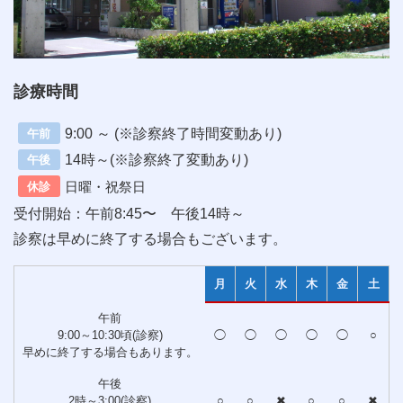
診療時間
9:00 ～ (※診察終了時間変動あり)
午前
14時～(※診察終了変動あり)
午後
日曜・祝祭日
休診
受付開始：午前8:45〜 午後14時～
診察は早めに終了する場合もございます。
月
火
水
木
金
土
午前
9:00～10:30頃(診察)
◯
◯
◯
◯
◯
○
早めに終了する場合もあります。
午後
2時～3:00(診察)
○
○
✖
○
○
✖