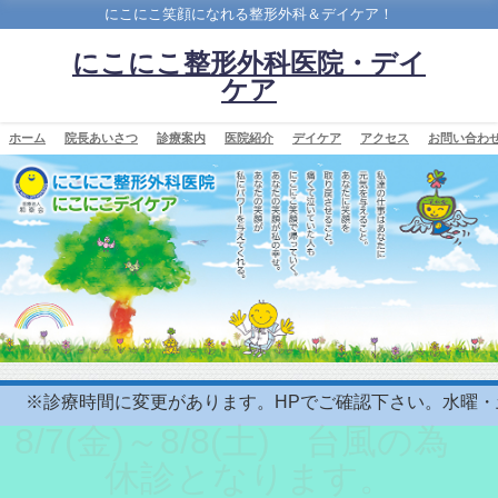
にこにこ笑顔になれる整形外科＆デイケア！
にこにこ整形外科医院・デイ
ケア
ホーム
院長あいさつ
診療案内
医院紹介
デイケア
アクセス
お問い合わ
に変更があります。HPでご確認下さい。水曜・土曜/午後休診 
8/7(金)～8/8(土) 台風の為
休診となります。