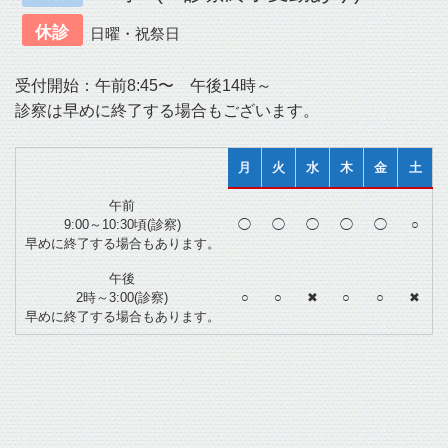
休診
日曜・祝祭日
受付開始：午前8:45〜 午後14時～
診察は早めに終了する場合もございます。
月
火
水
木
金
土
午前
9:00～10:30頃(診察)
◯
◯
◯
◯
◯
○
早めに終了する場合もあります。
午後
2時～3:00(診察)
○
○
✖
○
○
✖
早めに終了する場合もあります。